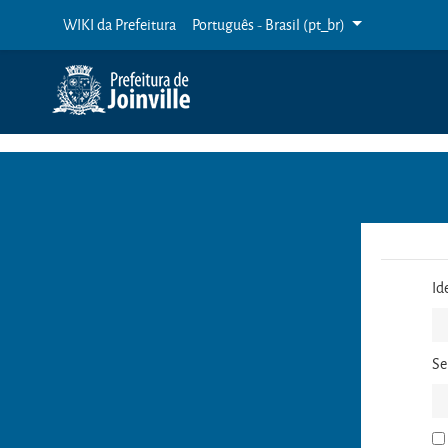
Ir para o conteúdo principal
WIKI da Prefeitura
Português - Brasil ‎(pt_br)‎
Id
Se